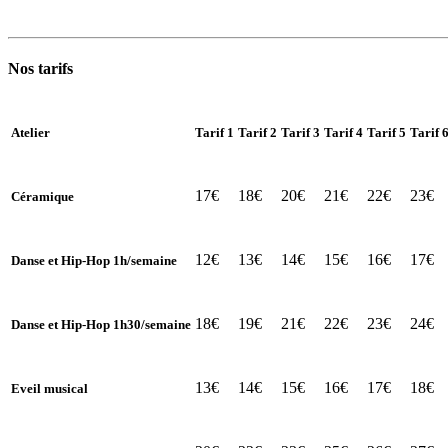
Nos tarifs
Atelier
Tarif 1
Tarif 2
Tarif 3
Tarif 4
Tarif 5
Tarif 
17€
18€
20€
21€
22€
23€
Céramique
12€
13€
14€
15€
16€
17€
Danse et Hip-Hop 1h/semaine
18€
19€
21€
22€
23€
24€
Danse et Hip-Hop 1h30/semaine
13€
14€
15€
16€
17€
18€
Eveil musical