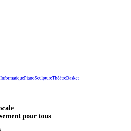
Informatique
Piano
Sculpture
Théâtre
Basket
ocale
ssement pour tous
n