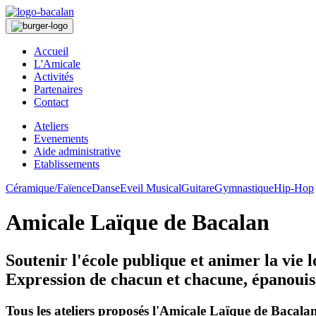
Accueil
L'Amicale
Activités
Partenaires
Contact
Ateliers
Evenements
Aide administrative
Etablissements
Céramique/Faïence
Danse
Eveil Musical
Guitare
Gymnastique
Hip-Hop
Amicale Laïque de Bacalan
Soutenir l'école publique et animer la vie l
Expression de chacun et chacune, épanoui
Tous les ateliers proposés l'Amicale Laïque de Bacala